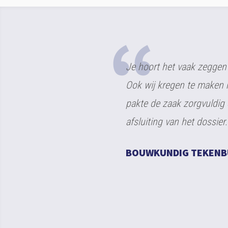
rengt risico’s met zich mee.
Een langlopende zaak is u
d. Flipse Izeboud advocaten
begeleiding door Mr. A.J. 
gde voor een snelle succesvolle
ARCHITECTENBUREAU D
 is erg toegankelijk.