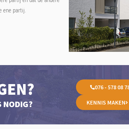
ere partij en dat de andere
 ene partij.
GEN?
076 - 578 08 7
S NODIG?
KENNIS MAKEN