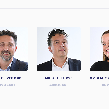
R.E. IZEBOUD
MR. A. J. FLIPSE
MR. A.M.C
DVOCAAT
ADVOCAAT
AD