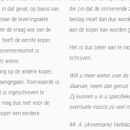
in dat geval, op basis van
die zin dat de onroerende 
omaar de leveringsakte
beslag moet dan dus worde
er de vraag wie van de
aan de koper kan worden g
l heeft de eerste koper
Het is dus zeker aan te r
opovereenkomst is
schrijven.
er wiens
ng op de andere koper,
Wilt u meer weten over de 
 aangegaan. Voorwaarde is
daarvan, neem dan gerust 
 is ingeschreven te
Zij kunnen u in u specifie
 mag dus niet voor de
eventuele risico’s zo veel 
koper een eerdere
Mr. A. (Annemarie) Verblac