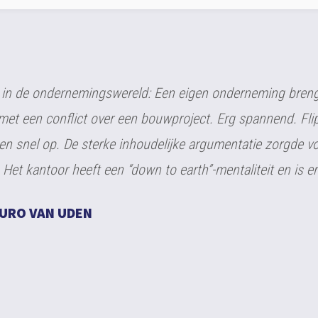
iteindelijk goed opgelost dankzij een juridisch inhoudelij
Flipse.
RIJVERS OISTERWIJK B.V.