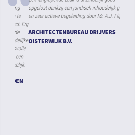
ing
opgelost dankzij een juridisch inhoudelijk goede
aanspr
n te
en zeer actieve begeleiding door Mr. A.J. Flipse.
financi
ct. Erg
einde 
ARCHITECTENBUREAU DRIJVERS
 de
dossier
udelijke
OISTERWIJK B.V.
doorze
svolle
RC D
t een
kelijk.
DEN