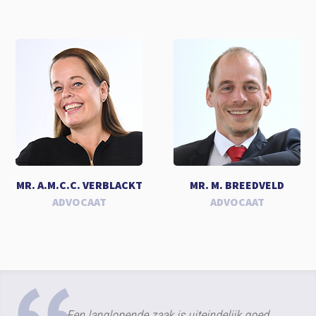
MR. A.M.C.C. VERBLACKT
MR. M. BREEDVELD
ADVOCAAT
ADVOCAAT
Een langlopende zaak is uiteindelijk goed
Een ze