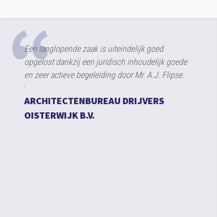
Een langlopende zaak is uiteindelijk goed
Een ze
ing
opgelost dankzij een juridisch inhoudelijk goede
aanspr
n te
en zeer actieve begeleiding door Mr. A.J. Flipse.
financi
ct. Erg
einde 
ARCHITECTENBUREAU DRIJVERS
 de
dossier
udelijke
OISTERWIJK B.V.
doorze
svolle
RC D
t een
kelijk.
DEN