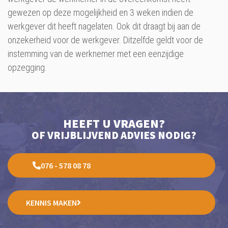
gewezen op deze mogelijkheid en 3 weken indien de
werkgever dit heeft nagelaten. Ook dit draagt bij aan de
onzekerheid voor de werkgever. Ditzelfde geldt voor de
instemming van de werknemer met een eenzijdige
opzegging.
HEEFT U VRAGEN?
OF VRIJBLIJVEND ADVIES NODIG?
076 - 578 08 78
KENNIS MAKEN