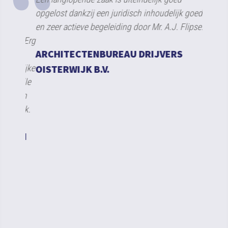
ing
opgelost dankzij een juridisch inhoudelijk goede
aanspr
n te
en zeer actieve begeleiding door Mr. A.J. Flipse.
financi
ct. Erg
einde 
ARCHITECTENBUREAU DRIJVERS
 de
dossier
udelijke
OISTERWIJK B.V.
doorze
svolle
RC D
t een
kelijk.
DEN