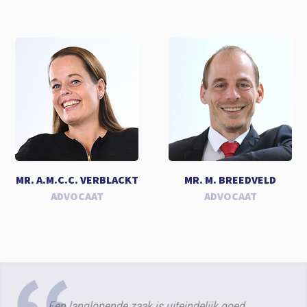
MR. A.M.C.C. VERBLACKT
MR. M. BREEDVELD
ADVOCAAT
ADVOCAAT
Een langlopende zaak is uiteindelijk goed
Een ze