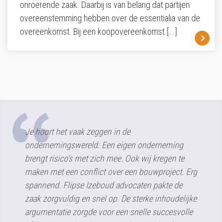
onroerende zaak. Daarbij is van belang dat partijen
overeenstemming hebben over de essentialia van de
overeenkomst. Bij een koopovereenkomst
[...]
t vaak zeggen in de
Een langlopende zaak is ui
gswereld: Een eigen onderneming
opgelost dankzij een jurid
o’s met zich mee. Ook wij kregen te
en zeer actieve begeleiding
en conflict over een bouwproject. Erg
ARCHITECTENBUREA
lipse Izeboud advocaten pakte de
ldig en snel op. De sterke inhoudelijke
OISTERWIJK B.V.
e zorgde voor een snelle succesvolle